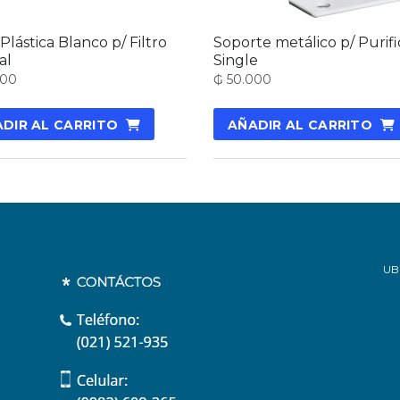
Plástica Blanco p/ Filtro
Soporte metálico p/ Purif
al
Single
000
₲
50.000
DIR AL CARRITO
AÑADIR AL CARRITO
UB