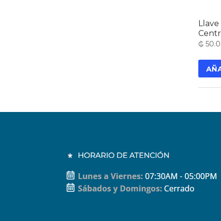
Llave 
Centr
₲
50.
AÑA