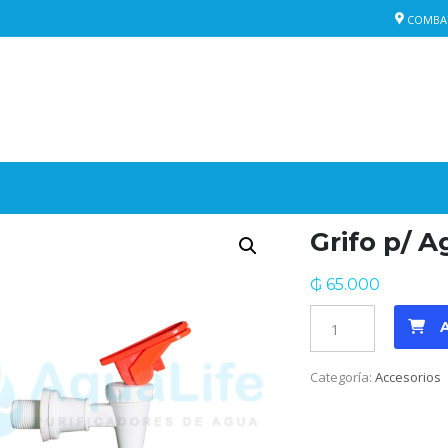
COMBAT
Grifo p/ 
₲
65.000
Grifo
p/
Agua
Categoría:
Accesorios
Caliente
Blanco
cantidad