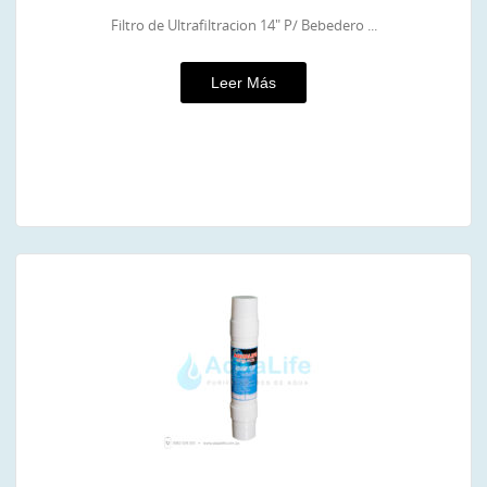
Filtro de Ultrafiltracion 14″ P/ Bebedero ...
Leer Más