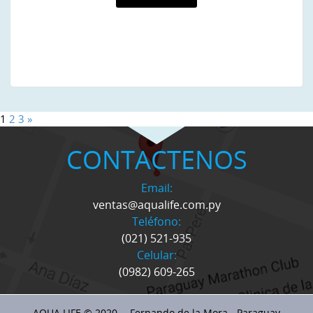
1
2
3
»
CONTACTENOS
Email:
ventas@aqualife.com.py
Teléfono:
(021) 521-935
Celular:
(0982) 609-265
AQUA LIFE © 2020 -- Fernando de la Mora - Paraguay