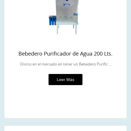
Bebedero Purificador de Agua 200 Lts.
Únicos en el mercado en tener un Bebedero Purific ...
Leer Más